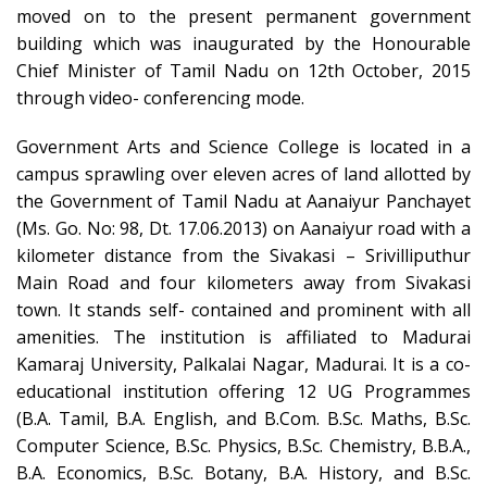
moved on to the present permanent government
building which was inaugurated by the Honourable
Chief Minister of Tamil Nadu on 12th October, 2015
through video- conferencing mode.
Government Arts and Science College is located in a
campus sprawling over eleven acres of land allotted by
the Government of Tamil Nadu at Aanaiyur Panchayet
(Ms. Go. No: 98, Dt. 17.06.2013) on Aanaiyur road with a
kilometer distance from the Sivakasi – Srivilliputhur
Main Road and four kilometers away from Sivakasi
town. It stands self- contained and prominent with all
amenities. The institution is affiliated to Madurai
Kamaraj University, Palkalai Nagar, Madurai. It is a co-
educational institution offering 12 UG Programmes
(B.A. Tamil, B.A. English, and B.Com. B.Sc. Maths, B.Sc.
Computer Science, B.Sc. Physics, B.Sc. Chemistry, B.B.A.,
B.A. Economics, B.Sc. Botany, B.A. History, and B.Sc.