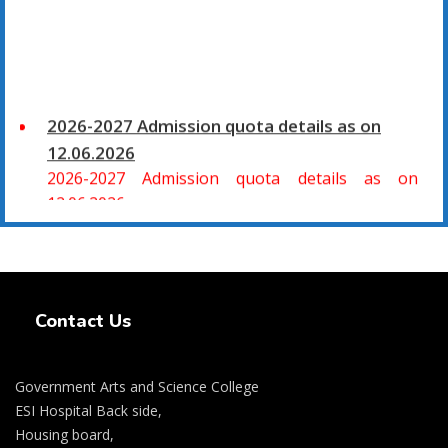
2026-2027 Admission quota details as on
12.06.2026
2026-2027 Admission quota details as on
12.06.2026
2026-27 கல்வியாண்டு கலை மற்றும் அறிவியல்
மாணாக்கர் சேர்க்கை
Swiss Rolex Replica Watches
சிவகாசி, அரசு கலை மற்றும் அறிவியல் கல்லூரியில்
Contact Us
08.06.2026 அன்று B.Sc., கணிதம், B.Sc., கணினி
அறிவியல், B.Sc., இயற்பியல், B.Sc., வேதியியல், B.Sc.,
விலங்கியல் ஆகிய அறிவியல் பாடப்பிரிவுகளுக்கும்,
Government Arts and Science College
09.06.2026 அன்று B.Com., வணிகவியல், B.B.A.,
ESI Hospital Back side,
வணிக நிர்வாகவியல், B.A., பொருளியல், B.A., வரலாறு
Housing board,