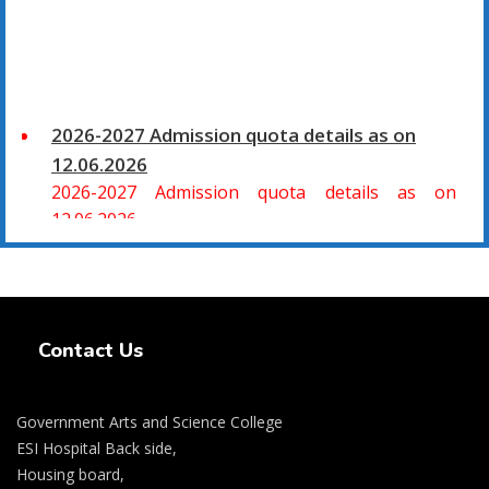
2026-2027 Admission quota details as on
12.06.2026
2026-2027 Admission quota details as on
12.06.2026
2026-27 கல்வியாண்டு கலை மற்றும் அறிவியல்
மாணாக்கர் சேர்க்கை
Swiss Rolex Replica Watches
சிவகாசி, அரசு கலை மற்றும் அறிவியல் கல்லூரியில்
Contact Us
08.06.2026 அன்று B.Sc., கணிதம், B.Sc., கணினி
அறிவியல், B.Sc., இயற்பியல், B.Sc., வேதியியல், B.Sc.,
விலங்கியல் ஆகிய அறிவியல் பாடப்பிரிவுகளுக்கும்,
Government Arts and Science College
09.06.2026 அன்று B.Com., வணிகவியல், B.B.A.,
ESI Hospital Back side,
வணிக நிர்வாகவியல், B.A., பொருளியல், B.A., வரலாறு
Housing board,