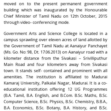
moved on to the present permanent government
building which was inaugurated by the Honourable
Chief Minister of Tamil Nadu on 12th October, 2015
through video- conferencing mode.
Government Arts and Science College is located in a
campus sprawling over eleven acres of land allotted by
the Government of Tamil Nadu at Aanaiyur Panchayet
(Ms. Go. No: 98, Dt. 17.06.2013) on Aanaiyur road with a
kilometer distance from the Sivakasi – Srivilliputhur
Main Road and four kilometers away from Sivakasi
town. It stands self- contained and prominent with all
amenities. The institution is affiliated to Madurai
Kamaraj University, Palkalai Nagar, Madurai. It is a co-
educational institution offering 12 UG Programmes
(B.A. Tamil, B.A. English, and B.Com. B.Sc. Maths, B.Sc.
Computer Science, B.Sc. Physics, B.Sc. Chemistry, B.B.A.,
B.A. Economics, B.Sc. Botany, B.A. History, and B.Sc.