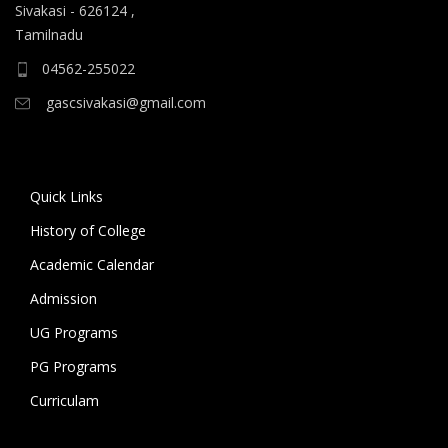
ஆகிய கலைப் பாடப்பிரிவுகளுக்கும், 10.06.2026 அன்று
Sivakasi - 626124 ,
B.A தமிழ், B.A ஆங்கிலம் ஆகிய மொழிப்
Tamilnadu
பாடப்பிரிவுகளுக்கும் முதல் கட்ட கலந்தாய்வு
04562-255022
நடைபெறுகிறது.
gascsivakasi@gmail.com
11.06.2026 அன்று அனைத்து அறிவியல்
பாடப்பிரிவுகளுக்குமான இரண்டாம் கட்ட கலந்தாய்வும்,
12.06.2026 அன்று அனைத்து கலைப் பாடப்பிரிவுகள்
Quick Links
மற்றும் மொழிப் பாடப்பிரிவுகளுக்குமான இரண்டாம் கட்ட
கலந்தாய்வும் நடைபெறுகிறது. 18.06.2026 அன்று
History of College
கல்லூரியில் உள்ள அனைத்து பாடப்பிரிவுகளுக்குமான
Academic Calendar
மூன்றாம் கட்ட கலந்தாய்வு நடைபெறுகிறது.
Admission
கலந்தாய்விற்கு அழைக்கப்படும் மாணவ/மாணவியர் உரிய
UG Programs
சான்றிதழ்கள் மற்றும் பெற்றோருடன் மேற்குறிப்பிட்ட
PG Programs
நாட்களில் காலை 9 மணிக்கு கல்லூரிக்கு வருகை தந்து
Curriculam
கலந்தாய்வில் பங்கேற்று வாய்ப்பினைப் பயன்படுத்தி
பயனடையுமாறு கல்லூரி முதல்வர் கேட்டுக்