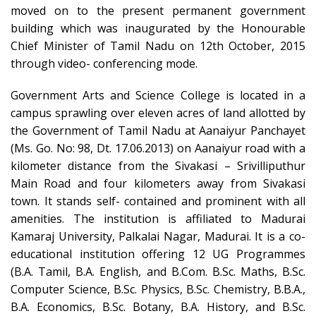
moved on to the present permanent government
building which was inaugurated by the Honourable
Chief Minister of Tamil Nadu on 12th October, 2015
through video- conferencing mode.
Government Arts and Science College is located in a
campus sprawling over eleven acres of land allotted by
the Government of Tamil Nadu at Aanaiyur Panchayet
(Ms. Go. No: 98, Dt. 17.06.2013) on Aanaiyur road with a
kilometer distance from the Sivakasi – Srivilliputhur
Main Road and four kilometers away from Sivakasi
town. It stands self- contained and prominent with all
amenities. The institution is affiliated to Madurai
Kamaraj University, Palkalai Nagar, Madurai. It is a co-
educational institution offering 12 UG Programmes
(B.A. Tamil, B.A. English, and B.Com. B.Sc. Maths, B.Sc.
Computer Science, B.Sc. Physics, B.Sc. Chemistry, B.B.A.,
B.A. Economics, B.Sc. Botany, B.A. History, and B.Sc.