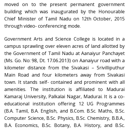
moved on to the present permanent government
building which was inaugurated by the Honourable
Chief Minister of Tamil Nadu on 12th October, 2015
through video- conferencing mode.
Government Arts and Science College is located in a
campus sprawling over eleven acres of land allotted by
the Government of Tamil Nadu at Aanaiyur Panchayet
(Ms. Go. No: 98, Dt. 17.06.2013) on Aanaiyur road with a
kilometer distance from the Sivakasi – Srivilliputhur
Main Road and four kilometers away from Sivakasi
town. It stands self- contained and prominent with all
amenities. The institution is affiliated to Madurai
Kamaraj University, Palkalai Nagar, Madurai. It is a co-
educational institution offering 12 UG Programmes
(B.A. Tamil, B.A. English, and B.Com. B.Sc. Maths, B.Sc.
Computer Science, B.Sc. Physics, B.Sc. Chemistry, B.B.A.,
B.A. Economics, B.Sc. Botany, B.A. History, and B.Sc.