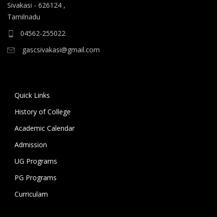
ஆகிய கலைப் பாடப்பிரிவுகளுக்கும், 10.06.2026 அன்று
Sivakasi - 626124 ,
B.A தமிழ், B.A ஆங்கிலம் ஆகிய மொழிப்
Tamilnadu
பாடப்பிரிவுகளுக்கும் முதல் கட்ட கலந்தாய்வு
04562-255022
நடைபெறுகிறது.
gascsivakasi@gmail.com
11.06.2026 அன்று அனைத்து அறிவியல்
பாடப்பிரிவுகளுக்குமான இரண்டாம் கட்ட கலந்தாய்வும்,
12.06.2026 அன்று அனைத்து கலைப் பாடப்பிரிவுகள்
Quick Links
மற்றும் மொழிப் பாடப்பிரிவுகளுக்குமான இரண்டாம் கட்ட
History of College
கலந்தாய்வும் நடைபெறுகிறது. 18.06.2026 அன்று
கல்லூரியில் உள்ள அனைத்து பாடப்பிரிவுகளுக்குமான
Academic Calendar
மூன்றாம் கட்ட கலந்தாய்வு நடைபெறுகிறது.
Admission
UG Programs
கலந்தாய்விற்கு அழைக்கப்படும் மாணவ/மாணவியர் உரிய
சான்றிதழ்கள் மற்றும் பெற்றோருடன் மேற்குறிப்பிட்ட
PG Programs
நாட்களில் காலை 9 மணிக்கு கல்லூரிக்கு வருகை தந்து
Curriculam
கலந்தாய்வில் பங்கேற்று வாய்ப்பினைப் பயன்படுத்தி
பயனடையுமாறு கல்லூரி முதல்வர் கேட்டுக்