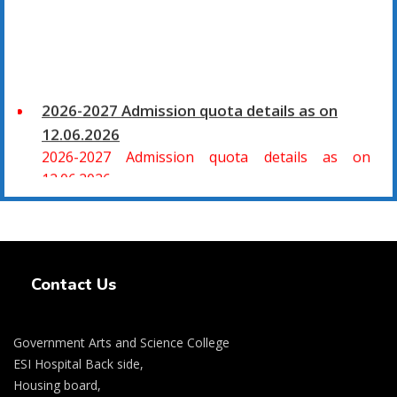
2026-2027 Admission quota details as on
12.06.2026
2026-2027 Admission quota details as on
12.06.2026
2026-27 கல்வியாண்டு கலை மற்றும் அறிவியல்
மாணாக்கர் சேர்க்கை
Swiss Rolex Replica Watches
சிவகாசி, அரசு கலை மற்றும் அறிவியல் கல்லூரியில்
Contact Us
08.06.2026 அன்று B.Sc., கணிதம், B.Sc., கணினி
அறிவியல், B.Sc., இயற்பியல், B.Sc., வேதியியல், B.Sc.,
விலங்கியல் ஆகிய அறிவியல் பாடப்பிரிவுகளுக்கும்,
Government Arts and Science College
09.06.2026 அன்று B.Com., வணிகவியல், B.B.A.,
ESI Hospital Back side,
வணிக நிர்வாகவியல், B.A., பொருளியல், B.A., வரலாறு
Housing board,