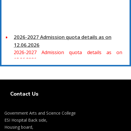
2026-2027 Admission quota details as on
12.06.2026
2026-2027 Admission quota details as on
12.06.2026
2026-27 கல்வியாண்டு கலை மற்றும் அறிவியல்
மாணாக்கர் சேர்க்கை
Swiss Rolex Replica Watches
சிவகாசி, அரசு கலை மற்றும் அறிவியல் கல்லூரியில்
Contact Us
08.06.2026 அன்று B.Sc., கணிதம், B.Sc., கணினி
அறிவியல், B.Sc., இயற்பியல், B.Sc., வேதியியல், B.Sc.,
விலங்கியல் ஆகிய அறிவியல் பாடப்பிரிவுகளுக்கும்,
Government Arts and Science College
09.06.2026 அன்று B.Com., வணிகவியல், B.B.A.,
ESI Hospital Back side,
வணிக நிர்வாகவியல், B.A., பொருளியல், B.A., வரலாறு
Housing board,