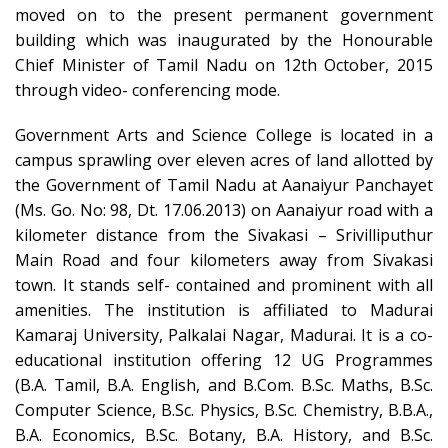
moved on to the present permanent government
building which was inaugurated by the Honourable
Chief Minister of Tamil Nadu on 12th October, 2015
through video- conferencing mode.
Government Arts and Science College is located in a
campus sprawling over eleven acres of land allotted by
the Government of Tamil Nadu at Aanaiyur Panchayet
(Ms. Go. No: 98, Dt. 17.06.2013) on Aanaiyur road with a
kilometer distance from the Sivakasi – Srivilliputhur
Main Road and four kilometers away from Sivakasi
town. It stands self- contained and prominent with all
amenities. The institution is affiliated to Madurai
Kamaraj University, Palkalai Nagar, Madurai. It is a co-
educational institution offering 12 UG Programmes
(B.A. Tamil, B.A. English, and B.Com. B.Sc. Maths, B.Sc.
Computer Science, B.Sc. Physics, B.Sc. Chemistry, B.B.A.,
B.A. Economics, B.Sc. Botany, B.A. History, and B.Sc.